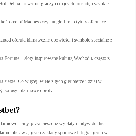
 Hot Deluxe to wybór graczy ceniących prostotę i szybkie
he Tome of Madness czy Jungle Jim to tytuły oferujące
nted oferują klimatyczne opowieści i symbole specjalne z
a Fortune – sloty inspirowane kulturą Wschodu, często z
siebie. Co więcej, wiele z tych gier bierze udział w
P, bonusy i darmowe obroty.
stbet?
 darmowe spiny, przyspieszone wypłaty i indywidualne
ularnie obstawiających zakłady sportowe lub grających w