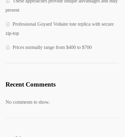
These approaches provide unique advantages and may
present
Professional Goyard Voltaire tote replica with secure
zip-top
Prices normally range from $400 to $700
Recent Comments
No comments to show.