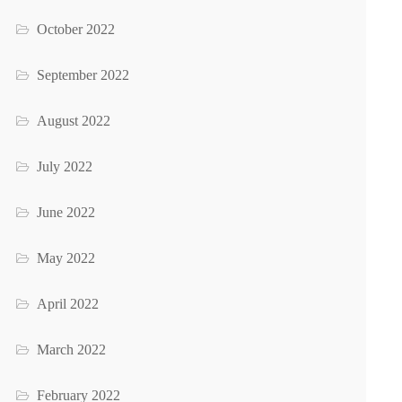
October 2022
September 2022
August 2022
July 2022
June 2022
May 2022
April 2022
March 2022
February 2022