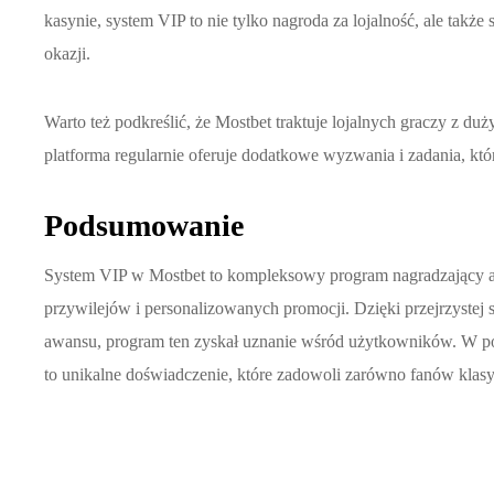
kasynie, system VIP to nie tylko nagroda za lojalność, ale takż
okazji.
Warto też podkreślić, że Mostbet traktuje lojalnych graczy z du
platforma regularnie oferuje dodatkowe wyzwania i zadania, kt
Podsumowanie
System VIP w Mostbet to kompleksowy program nagradzający ak
przywilejów i personalizowanych promocji. Dzięki przejrzystej
awansu, program ten zyskał uznanie wśród użytkowników. W połą
to unikalne doświadczenie, które zadowoli zarówno fanów klas