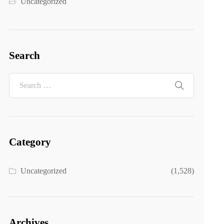
Uncategorized
Search
Category
Uncategorized
(1,528)
Archives