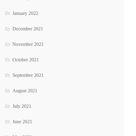
January 2022
December 2021
November 2021
October 2021
September 2021
August 2021
July 2021
June 2021