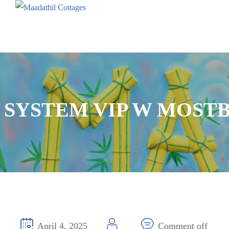
SYSTEM VIP W MOSTB
April 4, 2025
Comment off