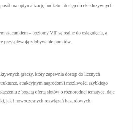
e sposób na optymalizację budżetu i dostęp do ekskluzywnych
żym szacunkiem – poziomy VIP są realne do osiągnięcia, a
óre przyspieszają zdobywanie punktów.
tywnych graczy, który zapewnia dostęp do licznych
 strukturze, atrakcyjnym nagrodom i możliwości szybkiego
czeniu z bogatą ofertą slotów o różnorodnej tematyce, daje
yki, jak i nowoczesnych rozwiązań hazardowych.